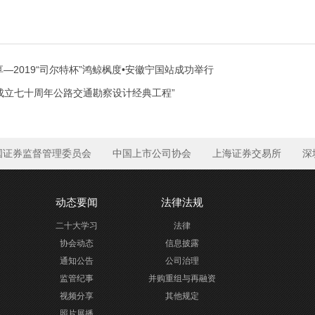
—2019“司尔特杯”鸿鲸枫度•安徽宁国站成功举行
成立七十周年公路交通勘察设计经典工程”
国证券监督管理委员会
中国上市公司协会
上海证券交易所
深
动态要闻
法律法规
二十大学习
法律
协会动态
信息披露
通知公告
公司治理
监管纪事
并购重组与再融资
视频分享
其他规定
照片展播