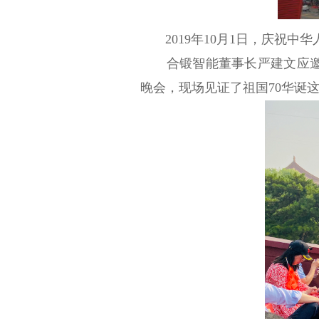
2019年
10
月
1
日，庆祝中华
合锻智能董事长严建文应邀
晚会，现场见证了祖国
70
华诞