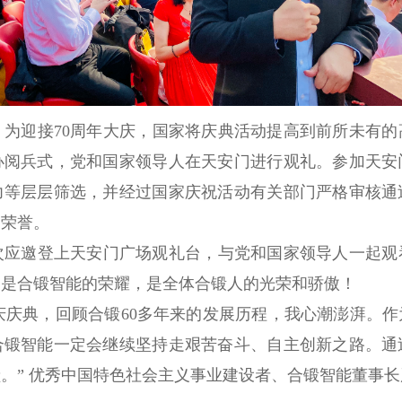
为迎接
70
周年大庆，国家将庆典活动提高到前所未有的
办阅兵式，党和国家领导人在天安门进行观礼。参加天安
力等层层筛选，并经过国家庆祝活动有关部门严格审核通
的荣誉。
邀登上天安门广场观礼台，与党和国家领导人一起观
更是合锻智能的荣耀，是全体合锻人的光荣和骄傲！
庆典，回顾合锻
60
多年来的发展历程，我心潮澎湃。作
合锻智能一定会继续坚持走艰苦奋斗、自主创新之路。通
。” 优秀中国特色社会主义事业建设者、合锻智能董事